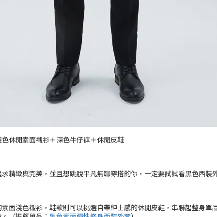
淺色休閒素面襯衫＋深色牛仔褲＋休閒皮鞋
追求精緻與完美，並且想跳脫平凡無聊穿搭的你，一定要試試看黑色西裝
的素面淺色襯衫，鞋款則可以挑選自帶紳士感的休閒皮鞋，串聯起整身單
身。（推薦單品：
黑色素面彈性修身西裝外套
）