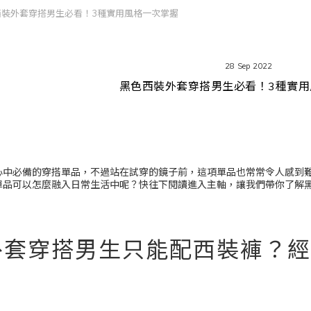
西裝外套穿搭男生必看！3種實用風格一次掌握
28 Sep 2022
黑色西裝外套穿搭男生必看！3種實用
心中必備的穿搭單品，不過站在試穿的鏡子前，這項單品也常常令人感到
單品可以怎麼融入日常生活中呢？快往下閱讀進入主軸，讓我們帶你了解
外套穿搭男生只能配西裝褲？經