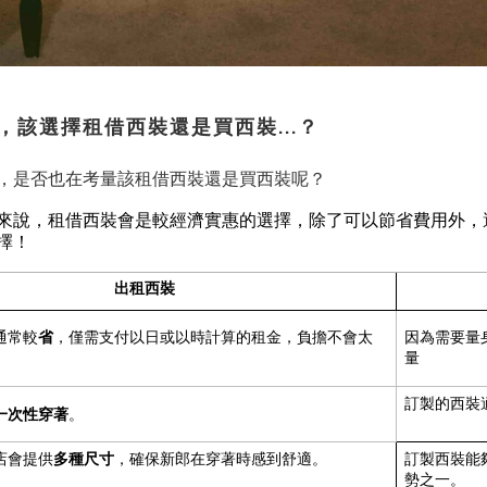
，該選擇租借西裝還是買西裝...？
，是否也在考量該租借西裝還是買西裝呢？
來說，租借西裝會是較經濟實惠的選擇，除了可以節省費用外，
擇！
出租西裝
省
通常較
，僅需支付以日或以時計算的租金，負擔不會太
因為需要量
量
訂製的西裝
一次性穿著
。
多種尺寸
店會提供
，確保新郎在穿著時感到舒適。
訂製西裝能
勢之一。