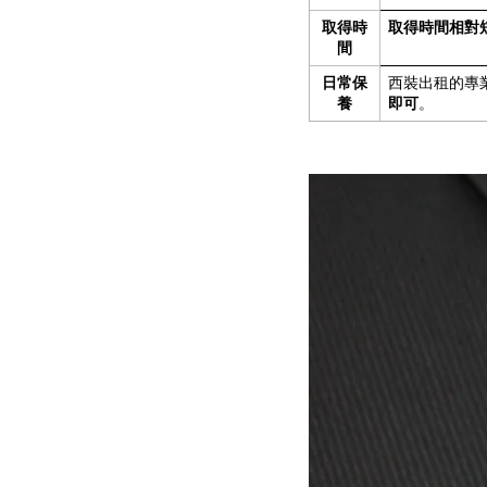
取得時
取得時間相對
間
日常保
西裝出租的專
養
即可
。