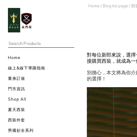
Home
/
Blog list page
/
西
對每位新郎來說，選擇
Home
接購買西裝，就成為一
線上&線下導購指南
別擔心，本文將為你介
的選擇！
量身訂做
門市資訊
Shop All
夏天西裝
西裝外套
男襯衫全系列