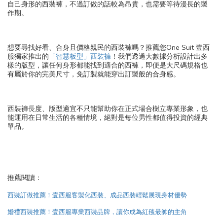
自己身形的西裝褲，不過訂做的話較為昂貴，也需要等待漫長的製
作期。
想要尋找好看、合身且價格親民的西裝褲嗎？推薦您One Suit 壹西
服獨家推出的
「智慧板型」西裝褲
！我們透過大數據分析設計出多
樣的版型，讓任何身形都能找到適合的西褲，即便是大尺碼規格也
有屬於你的完美尺寸，免訂製就能穿出訂製般的合身感。
西裝褲長度、版型適宜不只能幫助你在正式場合樹立專業形象，也
能運用在日常生活的各種情境，絕對是每位男性都值得投資的經典
單品。
推薦閱讀：
西裝訂做推薦！壹西服客製化西裝、成品西裝輕鬆展現身材優勢
婚禮西裝推薦！壹西服專業西裝品牌，讓你成為紅毯最帥的主角