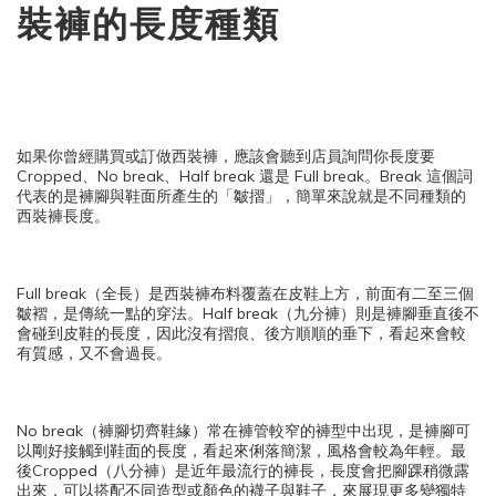
裝褲的長度種類
如果你曾經購買或訂做西裝褲，應該會聽到店員詢問你長度要
Cropped、No break、Half break 還是 Full break。Break 這個詞
代表的是褲腳與鞋面所產生的「皺摺」，簡單來說就是不同種類的
西裝褲長度。
Full break（全長）是西裝褲布料覆蓋在皮鞋上方，前面有二至三個
皺褶，是傳統一點的穿法。Half break（九分褲）則是褲腳垂直後不
會碰到皮鞋的長度，因此沒有摺痕、後方順順的垂下，看起來會較
有質感，又不會過長。
No break（褲腳切齊鞋緣）常在褲管較窄的褲型中出現，是褲腳可
以剛好接觸到鞋面的長度，看起來俐落簡潔，風格會較為年輕。最
後Cropped（八分褲）是近年最流行的褲長，長度會把腳踝稍微露
出來，可以搭配不同造型或顏色的襪子與鞋子，來展現更多變獨特