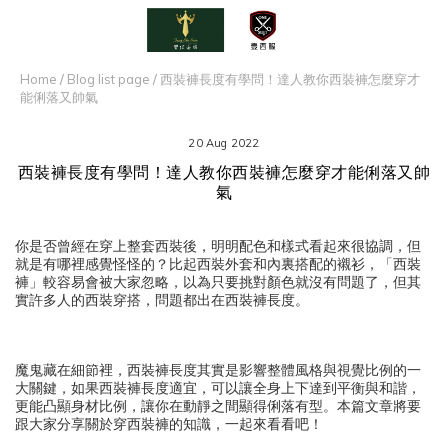
Home
/
Blog list page
/
西裝褲長度有學問！達人教你西裝褲怎麼穿才
能俐落又帥氣
20 Aug 2022
西裝褲長度有學問！達人教你西裝褲怎麼穿才能俐落又帥
氣
你是否曾經在穿上整套西裝後，明明配色和樣式看起來很協調，但
就是有哪裡感覺怪怪的？比起西裝外套和內裏搭配的襯衫，「西裝
褲」較容易會被大家忽略，以為只要挑對顏色就沒有問題了，但其
實許多人的西裝穿搭，問題都出在西裝褲長度。
魔鬼藏在細節裡，西裝褲長度其實是影響整體風格與視覺比例的一
大關鍵，如果西裝褲長度適宜，可以讓全身上下達到平衡與和諧，
更能凸顯身材比例，讓你在動靜之間顯得俐落有型。本篇文章將要
跟大家分享關於穿西裝褲的知識，一起來看看吧！