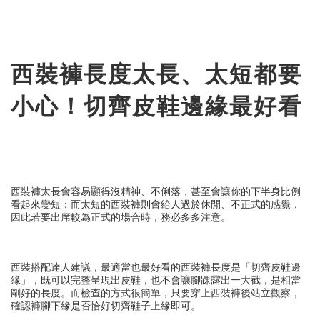
西裝褲長度太長、太短都要
小心！切齊皮鞋邊緣最好看
西裝褲太長會容易顯得沒精神、不俐落，甚至會讓你的下半身比例
看起來變短；而太短的西裝褲則會給人過於休閒、不正式的感覺，
因此若要出席較為正式的場合時，務必多多注意。
西裝搭配達人建議，最適當也最好看的西裝褲長度是「切齊皮鞋邊
緣」，既可以完整呈現出皮鞋，也不會讓腳踝露出一大截，是相當
剛好的長度。而檢查的方式很簡單，只要穿上西裝褲後站立觀察，
確認褲腳下緣是否恰好切齊鞋子上緣即可。