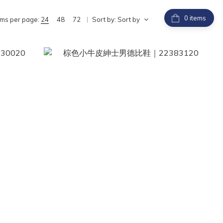
items
ems per page:
24
48
72
Sort by:
Sort by