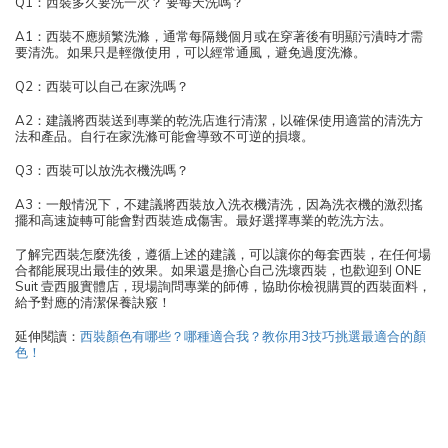
Q1：西裝多久要洗一次？ 要每天洗嗎？
A1：西裝不應頻繁洗滌，通常每隔幾個月或在穿著後有明顯污漬時才需
要清洗。如果只是輕微使用，可以經常通風，避免過度洗滌。
Q2：西裝可以自己在家洗嗎？
A2：建議將西裝送到專業的乾洗店進行清潔，以確保使用適當的清洗方
法和產品。自行在家洗滌可能會導致不可逆的損壞。
Q3：西裝可以放洗衣機洗嗎？
A3：一般情況下，不建議將西裝放入洗衣機清洗，因為洗衣機的激烈搖
擺和高速旋轉可能會對西裝造成傷害。最好選擇專業的乾洗方法。
了解完西裝怎麼洗後，遵循上述的建議，可以讓你的每套西裝，在任何場
合都能展現出最佳的效果。如果還是擔心自己洗壞西裝，也歡迎到 ONE
Suit 壹西服實體店，現場詢問專業的師傅，協助你檢視購買的西裝面料，
給予對應的清潔保養訣竅！
延伸閱讀：
西裝顏色有哪些？哪種適合我？教你用3技巧挑選最適合的顏
色！