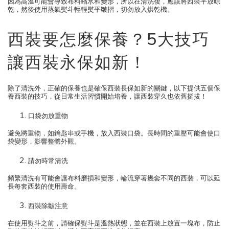
因為高溫可能會導致布料縮水和變形，所以在清洗後，應該將西裝平放晾
乾，然後使用蒸氣熨斗輕輕熨平皺摺，切勿放入烘乾機。
西裝要怎麼保養？5大技巧
讓西裝永保如新！
除了清洗外，正確的保養也是確保西裝長保如新的關鍵，以下提供五個保
養西裝的技巧，從日常生活習慣開始培養，讓西裝穿久也依舊挺拔！
口袋勿放重物
避免將重物，如鑰匙串或手機，放入西裝口袋。長時間的重壓可能會使口
袋變形，影響整體外觀。
請勿時常清洗
頻繁清洗有可能會讓布料磨損和變形，輪流穿著幾套不同的西裝，可以延
長每套西裝的使用壽命。
西裝除皺注意
在使用熨斗之前，請確保熨斗是溫熱狀態，並在西裝上放置一塊布，防止