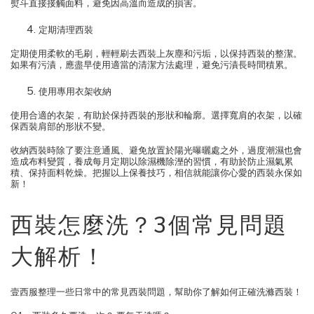
熨斗直接接觸面料，避免因高溫而造成的損害。
定期清理西裝
定期使用柔軟的毛刷，輕輕刷去西裝上灰塵和污垢，以保持西裝的整潔。
如果有污漬，應盡早使用適當的清潔方法處理，避免污漬長時間積累。
使用專用衣架收納
使用合適的衣架，有助於保持西裝的形狀和輪廓。選擇寬肩的衣架，以確
保西裝肩部的形狀不變。
收納西裝時除了要注意通風、避免放置於陽光曝曬處之外，過度潮濕也會
造成布料變質，養成每月定期以除濕機除溼的習慣，有助於防止濕氣累
積、保持面料乾燥。把握以上保養技巧，相信就能讓你心愛的西裝永保如
新！
西裝怎麼洗？3個常見問題
大解析！
壹西服整理一些日常中的常見西裝問題，幫助你了解如何正確洗滌西裝！