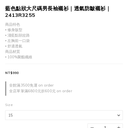
藍色點狀大尺碼男長袖襯衫｜透氣防皺襯衫｜
2413R3255
商品特色
▪︎ 修身版型
▪︎ 淺藍點狀紋路
▪︎ 左胸前一口袋
▪︎ 舒適透氣
商品材質
▪︎ 100%聚酯纖維
NT$990
全館滿3500免運 on order
全店單筆滿6800元折600元 on order
Size