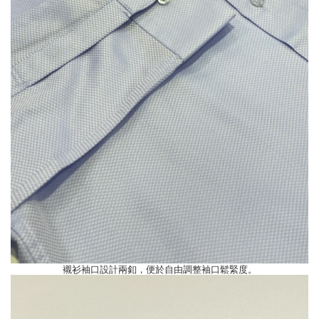
襯衫袖口設計兩釦，便於自由調整袖口鬆緊度。