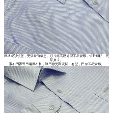
標準襯衫領型，更添時尚氣息。領片經高壓處理不易變形，領片服貼，更
顯挺拔。
襯衫門襟運用兩層布料，讓門襟更顯硬挺、有型，門襟不易變形。