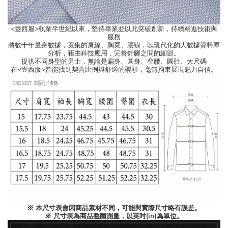
<壹西服>執業半世紀以來，堅持專業並以此突破創新，持續精進技術與
服務
將數十年量身數據，蒐集的肩線、胸寬、腰線，以現代化的大數據資料庫
分析，藉由科技應用，完善針腳之間的細節。
提供不同身型的男士，無論是扁身、圓身、窄腰、圓肚、大尺碼
在<壹西服>皆能找到契合比例與舒適的襯衫，毫無拘束展現魅力自信。
※ 本尺寸表會因商品素材不同，可能與實際尺寸略有誤差。
※ 尺寸表為商品整圈測量，以英吋(in)為單位。