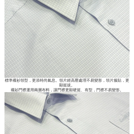
標準襯衫領型，更添時尚氣息。領片經高壓處理不易變形，領片服貼，更
顯挺拔。
襯衫門襟運用兩層布料，讓門襟更顯硬挺、有型，門襟不易變形。