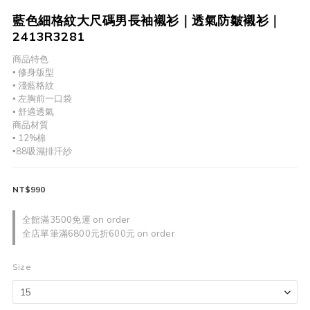
藍色細格紋大尺碼男長袖襯衫｜透氣防皺襯衫｜
2413R3281
商品特色
▪︎ 修身版型
▪︎ 淺藍格紋
▪︎ 左胸前一口袋
▪︎ 舒適透氣
商品材質
▪︎ 12%棉
▪88吸濕排汗紗
NT$990
全館滿3500免運 on order
全店單筆滿6800元折600元 on order
Size