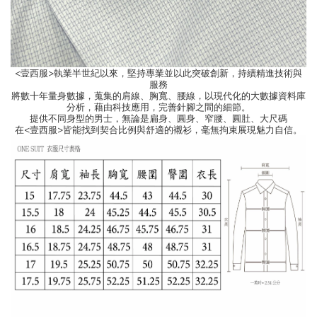
<壹西服>執業半世紀以來，堅持專業並以此突破創新，持續精進技術與
服務
將數十年量身數據，蒐集的肩線、胸寬、腰線，以現代化的大數據資料庫
分析，藉由科技應用，完善針腳之間的細節。
提供不同身型的男士，無論是扁身、圓身、窄腰、圓肚、大尺碼
在<壹西服>皆能找到契合比例與舒適的襯衫，毫無拘束展現魅力自信。