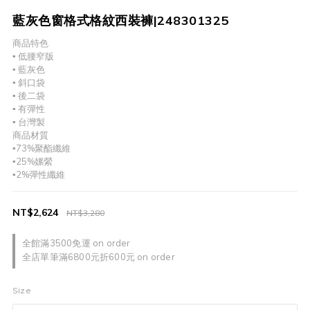
藍灰色窗格式格紋西裝褲|248301325
商品特色
▪︎ 低腰窄版
▪︎ 藍灰色
▪︎ 斜口袋
▪︎ 後二袋
▪︎ 有彈性
▪︎ 台灣製
商品材質
▪73%聚酯纖維
▪25%嫘縈
▪2%彈性纖維
NT$2,624
NT$3,280
全館滿3500免運 on order
全店單筆滿6800元折600元 on order
Size