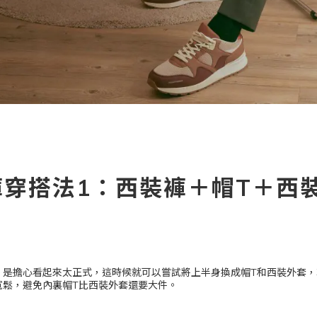
褲穿搭法1：西裝褲＋帽T＋西
，是擔心看起來太正式，這時候就可以嘗試將上半身換成帽T和西裝外套，
寬鬆，避免內裏帽T比西裝外套還要大件。