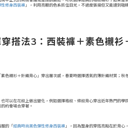
彈性修身西裝褲
」，利用亮眼的色系抓住目光，不過度張揚但又能達到吸
褲穿搭法3：西裝褲＋素色襯衫
「素色襯衫＋針織背心」穿出層次感，春夏時選擇透氣的薄針織材質；秋
，也可以在花紋上做出變化，例如選擇格紋、條紋背心穿出近年熱門的學
鬆的約會場合穿著。
西服的「
經典時尚黑色彈性修身西裝褲
」，因為整身的穿搭亮點在於背心