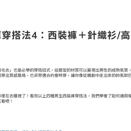
穿搭法4：西裝褲＋針織衫/
領毛衣」也是必學的穿搭招式，這類型的材質可以展現出男性的成熟氣質
場穿出質感風格，也非常適合約會時穿，讓你像從韓劇中走出來的帥氣歐
褲埋在衣櫃裡了！看完以上四種男生西裝褲穿搭法，我們學會了如何運用
試看吧！