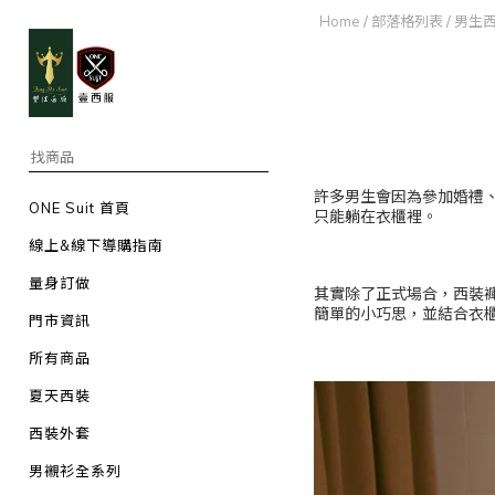
Home
/
部落格列表
/
男生
許多男生會因為參加婚禮
ONE Suit 首頁
只能躺在衣櫃裡。
線上&線下導購指南
量身訂做
其實除了正式場合，西裝
簡單的小巧思，並結合衣
門市資訊
所有商品
夏天西裝
西裝外套
男襯衫全系列