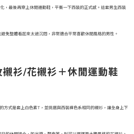
變化，最後再穿上休閒運動鞋，平衡一下西裝的正式感。這套男生西裝
能避免整體看起來太過沉悶，非常適合平常喜歡休閒風格的男性。
紋襯衫/花襯衫＋休閒運動鞋
的方式是套上白色素T，並挑選與西裝褲色系相同的襯衫，讓全身上下
假日的休閒場合，如出遊、聚會等，則可以選擇更大膽風格的花襯衫。