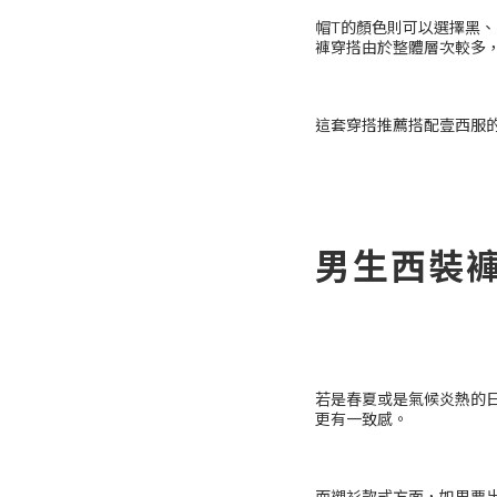
帽T的顏色則可以選擇黑、
褲穿搭由於整體層次較多
這套穿搭推薦搭配壹西服
男生西裝褲
若是春夏或是氣候炎熱的
更有一致感。
而襯衫款式方面，如果要