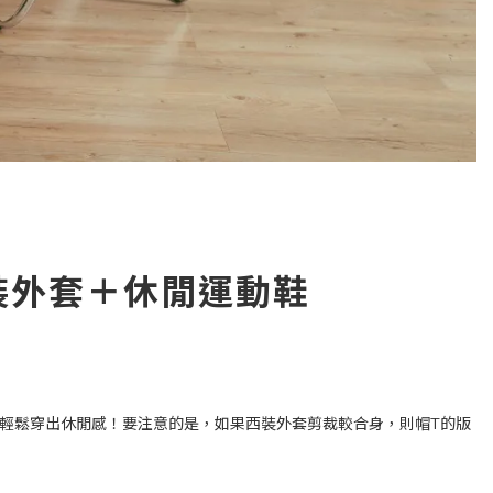
裝外套＋休閒運動鞋
輕鬆穿出休閒感！要注意的是，如果西裝外套剪裁較合身，則帽T的版