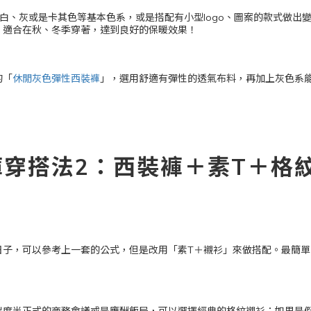
白、灰或是卡其色等基本色系，或是搭配有小型logo、圖案的款式做出
，適合在秋、冬季穿著，達到良好的保暖效果！
的「
休閒灰色彈性西裝褲
」，選用舒適有彈性的透氣布料，再加上灰色系
穿搭法2：西裝褲＋素T＋格
日子，可以參考上一套的公式，但是改用「素T＋襯衫」來做搭配。最簡單
出席半正式的商務會議或是應酬飯局，可以選擇經典的格紋襯衫；如果是