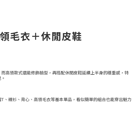
高領毛衣＋休閒皮鞋
，而高領款式還能修飾臉型，再搭配休閒皮鞋延續上半身的穩重感，特
巴。
帽T、襯衫、背心、高領毛衣等基本單品，看似簡單的組合也能穿出魅力