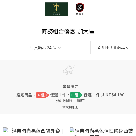
商務組合優惠-加大區
每頁顯示 24 個
A 組＋B 組商品
會員
限定
指定商品：
任選 1 件，
任選 1 件 共 NT$4,190
A 組
B 組
適用通路：
網店
條款與細則