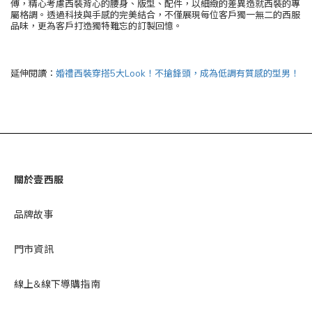
傅，精心考慮西裝背心的腰身、版型、配件，以細緻的差異造就西裝的專
屬格調。透過科技與手感的完美結合，不僅展現每位客戶獨一無二的西服
品味，更為客戶打造獨特難忘的訂製回憶。
延伸閱讀：
婚禮西裝穿搭5大Look！不搶鋒頭，成為低調有質感的型男！
關於壹西服
品牌故事
門市資訊
線上&線下導購指南