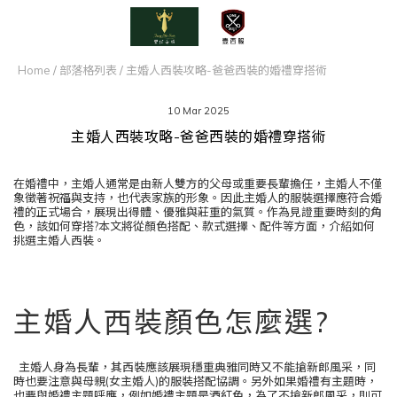
Home
/
部落格列表
/
主婚人西裝攻略-爸爸西裝的婚禮穿搭術
10 Mar 2025
主婚人西裝攻略-爸爸西裝的婚禮穿搭術
在婚禮中，主婚人通常是由新人雙方的父母或重要長輩擔任，主婚人不僅
象徵著祝福與支持，也代表家族的形象。因此主婚人的服裝選擇應符合婚
禮的正式場合，展現出得體、優雅與莊重的氣質。作為見證重要時刻的角
色，該如何穿搭?本文將從顏色搭配、款式選擇、配件等方面，介紹如何
挑選主婚人西裝。
主婚人西裝顏色怎麼選?
主婚人身為長輩，其西裝應該展現穩重典雅同時又不能搶新郎風采，同
時也要注意與母親(女主婚人)的服裝搭配協調。另外如果婚禮有主題時，
也要與婚禮主題呼應，例如婚禮主題是酒紅色，為了不搶新郎風采，則可