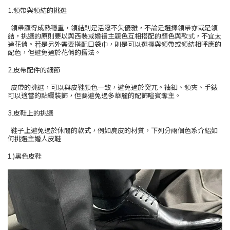
1.領帶與領結的挑選
領帶顯得成熟穩重，領結則是活潑不失優雅，不論是選擇領帶亦或是領
結，挑選的原則要以與西裝或婚禮主題色互相搭配的顏色與款式，不宜太
過花俏。若是另外需要搭配口袋巾，則是可以選擇與領帶或領結相呼應的
配色，但避免過於花俏的摺法。
2.皮帶配件的細節
皮帶的挑選，可以與皮鞋顏色一致，避免過於突兀。袖釦、領夾、手錶
可以適當的點綴裝飾，但要避免過多華麗的配飾喧賓奪主。
3.皮鞋上的挑選
鞋子上避免過於休閒的款式，例如麂皮的材質，下列分兩個色系介紹如
何挑選主婚人皮鞋
 (1.)黑色皮鞋