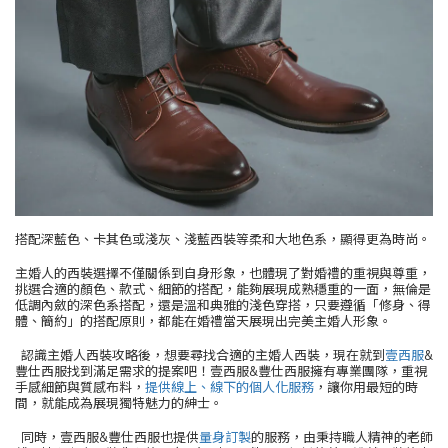
搭配深藍色、卡其色或淺灰、淺藍西裝等柔和大地色系，顯得更為時尚。
主婚人的西裝選擇不僅關係到自身形象，也體現了對婚禮的重視與尊重，
挑選合適的顏色、款式、細節的搭配，能夠展現成熟穩重的一面，無倫是
低調內斂的深色系搭配，還是溫和典雅的淺色穿搭，只要遵循「修身、得
體、簡約」的搭配原則，都能在婚禮當天展現出完美主婚人形象。
認識主婚人西裝攻略後，想要尋找合適的主婚人西裝，現在就到
壹西服
&
豐仕西服找到滿足需求的提案吧！壹西服&豐仕西服擁有專業團隊，重視
手感細節與質感布料，
提供線上、線下的個人化服務
，讓你用最短的時
間，就能成為展現獨特魅力的紳士。
同時，壹西服&豐仕西服也提供
量身訂製
的服務，由秉持職人精神的老師