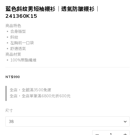
藍色斜紋男短袖襯衫｜透氣防皺襯衫｜
241360K15
商品特色	
▪︎ 合身版型	
▪︎ 斜紋	
▪︎ 左胸前一口袋	
▪︎ 舒適透氣	
商品材質	
▪︎ 100%聚酯纖維
NT$990
全店，全館滿3500免運
全店，全店單筆滿6800元折600元
尺寸