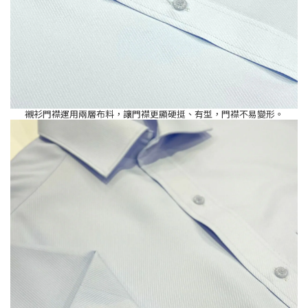
襯衫門襟運用兩層布料，讓門襟更顯硬挺、有型，門襟不易變形。