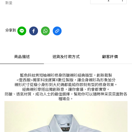
數量
分享到
商品描述
送貨及付款方式
顧客評價
藍色斜紋男短袖襯衫修身防皺襯衫經典版型，創新裁製
<
壹西服
>
獨家科技運算
X
數位製版，讓合身襯衫為形象加分
襯衫尺寸從瘦小身形到大尺碼都能給你即刻有型的修身效果。
經典襯衫穿搭出獨創新意，讓你會議、約會都實穿。
防皺、透氣材質，成功人士的最佳選擇，幫助你可以隨時神采奕奕面對各
種場合。