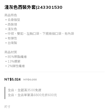
淺灰色西裝外套|243301530
商品特色
▪合身版型
▪西裝領
▪淺灰色
▪中衩、雙釦、左胸口袋、下擺兩個口袋、有內袋
▪有彈性
▪台灣製
商品材質
▪85%聚酯纖維
▪13%嫘縈
▪2%彈性纖維
NT$5,024
NT$6,280
全店，全館滿3500免運
全店，全店單筆滿6800元折600元
尺寸