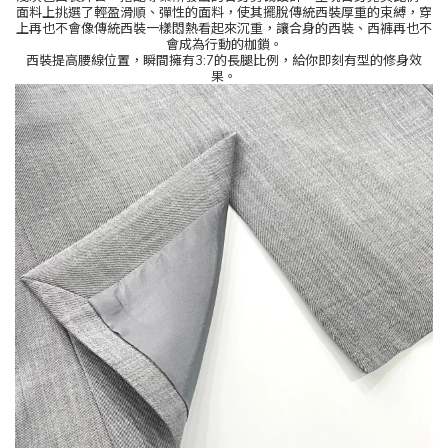
面料上挑選了輕盈滑順、彈性的面料，使其擺脫傳統西裝厚重的束縛，穿
上再也不會像傳統西裝一樣悶熱看起來沉重，讓合身的西裝、西褲再也不
會成為行動的枷鎖。
西裝提高腰線位置，瞬間擁有
3:7
的長腿比例，給你即刻有型的修身效
果。